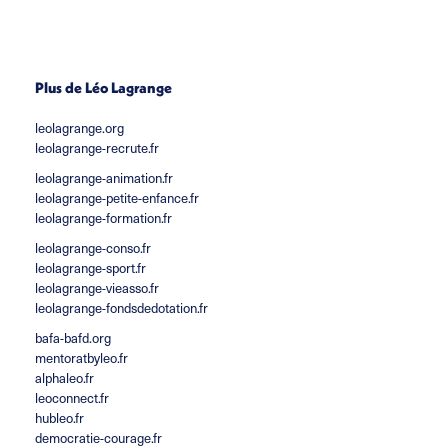
Plus de Léo Lagrange
leolagrange.org
leolagrange-recrute.fr
leolagrange-animation.fr
leolagrange-petite-enfance.fr
leolagrange-formation.fr
leolagrange-conso.fr
leolagrange-sport.fr
leolagrange-vieasso.fr
leolagrange-fondsdedotation.fr
bafa-bafd.org
mentoratbyleo.fr
alphaleo.fr
leoconnect.fr
hubleo.fr
democratie-courage.fr