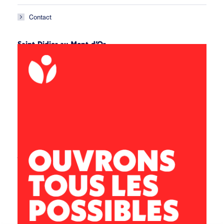
Contact
Saint-Didier-au-Mont-d’Or
Enfants école maternelle et CP-CE1-CE2
04 78 47 82 54
enfancestdidier@leolagrange.org
Enfants en CM1-CM2
04 78 47 82 54
enfancestdidier@leolagrange.org
Enfants du collège jusqu’à 17 ans
06 86 43 22 44
jeunessestdidier@leolagrange.org